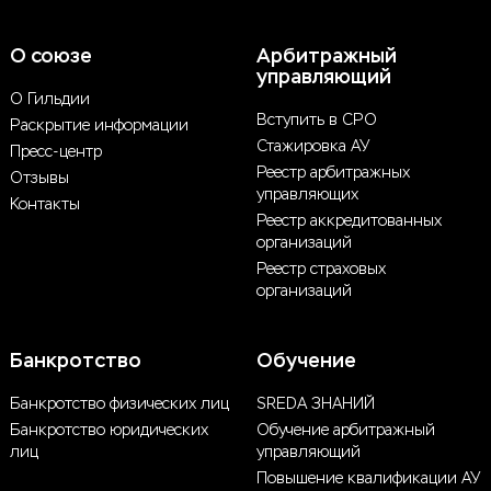
О союзе
Арбитражный
управляющий
О Гильдии
Вступить в СРО
Раскрытие информации
Стажировка АУ
Пресс-центр
Реестр арбитражных
Отзывы
управляющих
Контакты
Реестр аккредитованных
организаций
Реестр страховых
организаций
Банкротство
Обучение
Банкротство физических лиц
SREDA ЗНАНИЙ
Банкротство юридических
Обучение арбитражный
лиц
управляющий
Повышение квалификации АУ