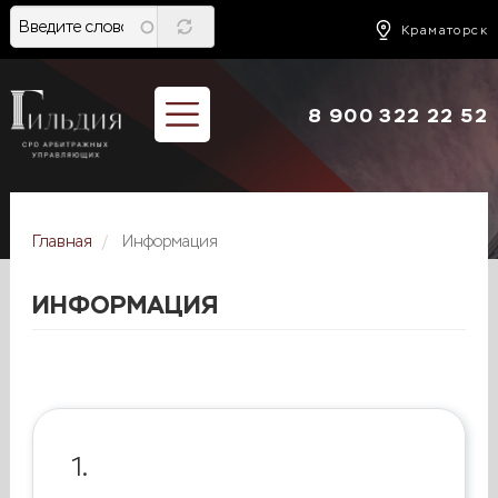
Перейти
к
Краматорск
основному
содержанию
8 900 322 22 52
Главная
Информация
ИНФОРМАЦИЯ
1.